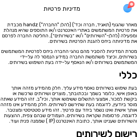
מדיניות פרטיות
מאחר שהגוף (תאגיד, חברה וכד') (להלן "החברה") handz מכבדת
את פרטיות המשתמשים באתרי האינטרנט ו/או התוספים שהיא מנהלת
ומפעילה (להלן-"השירותים" ו/או ״בשירותים״), החליטה החברה לפרסם
את מדיניותה ביחס להגנת הפרטיות בשירותים.
מטרת המדיניות להסביר מהם נוהגי החברה ביחס לפרטיות המשתמשים
בשירותים, וכיצד משתמשת החברה במידע הנמסר לה על-ידי
המשתמשים בשירותים ו/או הנאסף על-ידה בעת השימוש בשירותים.
כללי
בעת שימוש בשירותים נאסף מידע עליך. חלק מהמידע מזהה אותך
באופן אישי, כלומר בשמך ובכתובתך, מוצרים ושירותים שרכשת או
ביקשת למכור, אמצעי התשלום ששימשו אותך, וכיו"ב. זהו המידע שאתה
מוסר ביודעין, לדוגמה בעת שתירשם לשירותים. חלק מהמידע אינו מזהה
אותך אישית ואינו נשמר ביחד עם פרטיך. זהו מידע סטטיסטי ומצטבר.
לדוגמה, פרסומות שקראת בשירותים, העמודים שבהם צפית, ההצעות
והשירותים שעניינו אותך, כתובת האינטרנט (IP ) שממנה פנית ועוד.
רישום לשירותים