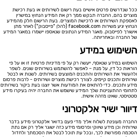
ככל שנדרשים פרטים אישיים בעת רישום לשירותים או בעת רכישת
מוצרים בהם, החברה תבקש ממך רק את המידע הנחוץ במישרין
לאספקת השירותים או לרכישת המוצרים. בעת הרישום חלק מהמידע
הנחוץ יגיע משירות facebook.com (להלן "פייסבוק") לאחר מתן
אישורך לפייסבוק. מאגר המידע הנתונים שנאספו יישמרו במאגר המידע
של החברה ובאחריותה.
השימוש במידע
השימוש במידע שנאסף, ייעשה רק על פי מדיניות פרטיות זו או על פי
הוראות כל דין, על מנת – לאפשר להשתמש בשירותים שונים. לשפר
ולהעשיר את השירותים והתכנים המוצעים בשירותים. לשנות או לבטל
שירותים ותכנים קיימים. לצורך רכישת מוצרים ושירותים - לרבות פרסום
מידע ותכנים. כדי להתאים את המודעות אשר יוצגו בעת ביקור בשירותים
לתחומי ההתעניינות שלך המידע שישמש את החברה יהיה בעיקרו מידע
סטטיסטי, שאינו מזהה אישית.
דיוור ישיר אלקטרוני
החברה מעונינת לשלוח אליך מדי פעם בדואר אלקטרוני מידע בדבר
שירותיה וכן מידע שיווקי ופרסומי מידע כזה ישוגר אליך רק אם נתת
הסכמה מפורשת לכך, ובכל עת תוכל לבטל את הסכמתך ולחדול