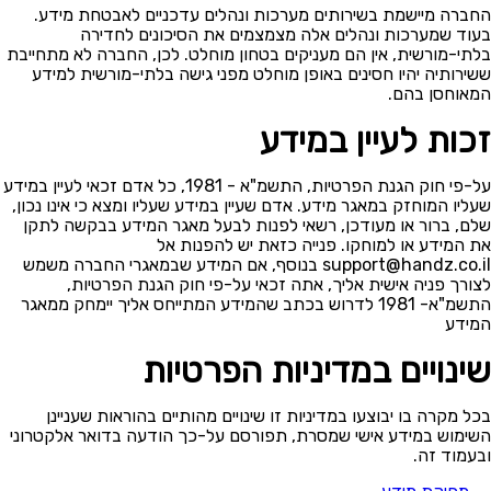
החברה מיישמת בשירותים מערכות ונהלים עדכניים לאבטחת מידע.
בעוד שמערכות ונהלים אלה מצמצמים את הסיכונים לחדירה
בלתי-מורשית, אין הם מעניקים בטחון מוחלט. לכן, החברה לא מתחייבת
ששירותיה יהיו חסינים באופן מוחלט מפני גישה בלתי-מורשית למידע
המאוחסן בהם.
זכות לעיין במידע
על-פי חוק הגנת הפרטיות, התשמ"א - 1981, כל אדם זכאי לעיין במידע
שעליו המוחזק במאגר מידע. אדם שעיין במידע שעליו ומצא כי אינו נכון,
שלם, ברור או מעודכן, רשאי לפנות לבעל מאגר המידע בבקשה לתקן
את המידע או למוחקו. פנייה כזאת יש להפנות אל
support@handz.co.il
בנוסף, אם המידע שבמאגרי החברה משמש
לצורך פניה אישית אליך, אתה זכאי על-פי חוק הגנת הפרטיות,
התשמ"א- 1981 לדרוש בכתב שהמידע המתייחס אליך יימחק ממאגר
המידע
שינויים במדיניות הפרטיות
בכל מקרה בו יבוצעו במדיניות זו שינויים מהותיים בהוראות שעניינן
השימוש במידע אישי שמסרת, תפורסם על-כך הודעה בדואר אלקטרוני
ובעמוד זה.