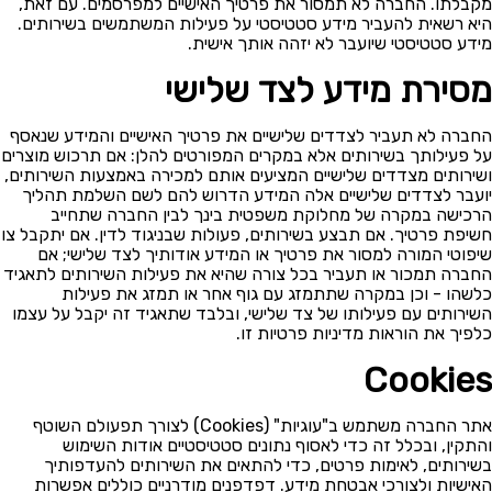
מקבלתו. החברה לא תמסור את פרטיך האישיים למפרסמים. עם זאת,
היא רשאית להעביר מידע סטטיסטי על פעילות המשתמשים בשירותים.
מידע סטטיסטי שיועבר לא יזהה אותך אישית.
מסירת מידע לצד שלישי
החברה לא תעביר לצדדים שלישיים את פרטיך האישיים והמידע שנאסף
על פעילותך בשירותים אלא במקרים המפורטים להלן: אם תרכוש מוצרים
ושירותים מצדדים שלישיים המציעים אותם למכירה באמצעות השירותים,
יועבר לצדדים שלישיים אלה המידע הדרוש להם לשם השלמת תהליך
הרכישה במקרה של מחלוקת משפטית בינך לבין החברה שתחייב
חשיפת פרטיך. אם תבצע בשירותים, פעולות שבניגוד לדין. אם יתקבל צו
שיפוטי המורה למסור את פרטיך או המידע אודותיך לצד שלישי; אם
החברה תמכור או תעביר בכל צורה שהיא את פעילות השירותים לתאגיד
כלשהו - וכן במקרה שתתמזג עם גוף אחר או תמזג את פעילות
השירותים עם פעילותו של צד שלישי, ובלבד שתאגיד זה יקבל על עצמו
כלפיך את הוראות מדיניות פרטיות זו.
Cookies
אתר החברה משתמש ב"עוגיות" (Cookies) לצורך תפעולם השוטף
והתקין, ובכלל זה כדי לאסוף נתונים סטטיסטיים אודות השימוש
בשירותים, לאימות פרטים, כדי להתאים את השירותים להעדפותיך
האישיות ולצורכי אבטחת מידע. דפדפנים מודרניים כוללים אפשרות